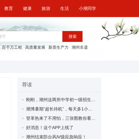
教育
健康
旅游
生活
小潮同学
搜索
百千万工程
高质量发展
新质生产力
潮州非遗
荐读
刚刚，潮州这两所中学初一级招生简章公布
潮博暑期“超长待机”，每天多1小时等你打卡！
登革热来了不用怕，三张图教你看懂防控措施
好消息！这个APP上线了
潮州结束防台风Ⅳ级应急响应！