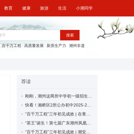
教育
健康
旅游
生活
小潮同学
搜索
百千万工程
高质量发展
新质生产力
潮州非遗
荐读
刚刚，潮州这两所中学初一级招生简章公布
快看！湘桥区2所公办初中2025-2026学年度初一级招生简章公布
“百千万工程”三年初见成效 | 在青山绿水间勾勒生态宜居新图景——“百千万工程”潮州市百日攻坚行动系列综述城乡风貌美化绿化篇
“茶王”诞生！第七届广东潮州凤凰单丛茶争霸赛圆满收官
“百千万工程”三年初见成效 | 潮安区东凤镇：小芡实打造大品牌