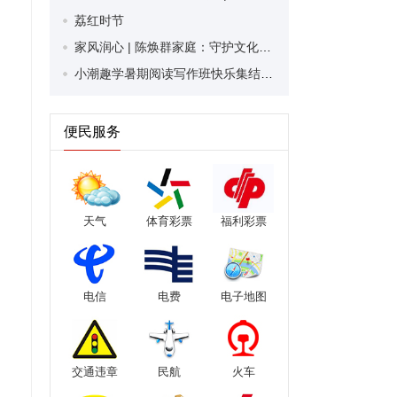
荔红时节
家风润心 | 陈焕群家庭：守护文化根脉 传递万家温情
小潮趣学暑期阅读写作班快乐集结！首日开课妙趣横生
便民服务
天气
体育彩票
福利彩票
电信
电费
电子地图
交通违章
民航
火车