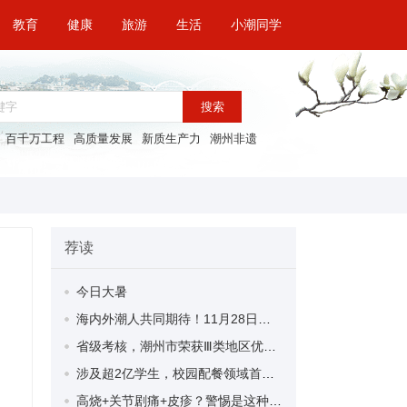
教育
健康
旅游
生活
小潮同学
搜索
百千万工程
高质量发展
新质生产力
潮州非遗
荐读
今日大暑
海内外潮人共同期待！11月28日，潮州见！
省级考核，‌潮州市荣获Ⅲ类地区优秀！
涉及超2亿学生，校园配餐领域首个国家标准发布！
高烧+关节剧痛+皮疹？警惕是这种病！已有多人中招→