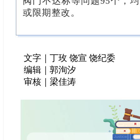
阀门不达标等问题95个，
或限期整改。
文字｜丁玫 饶宣 饶纪委
编辑｜郭洵汐
审核｜梁佳涛