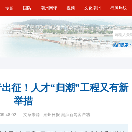
专题
国防
潮州网评
视频
文化潮州
行风热线
热门搜索 :
者出征！人才“归潮”工程又有新
举措
09:48:02
文章来源 : 潮州日报 潮湃新闻客户端