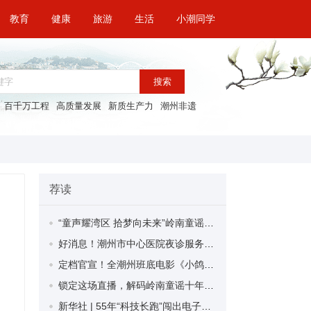
教育
健康
旅游
生活
小潮同学
搜索
百千万工程
高质量发展
新质生产力
潮州非遗
荐读
“童声耀湾区 拾梦向未来”岭南童谣传唱活动十周年展演在广州举行
好消息！潮州市中心医院夜诊服务开诊
定档官宣！全潮州班底电影《小鸽子的家》8月22日暖心上映
锁定这场直播，解码岭南童谣十年的文化密匙
新华社 | 55年“科技长跑”闯出电子陶瓷新天地——潮州三环集团的自强之旅