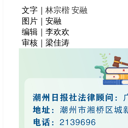
文字｜
林宗楷 安融
图片｜安融
编辑｜李欢欢
审核｜梁佳涛