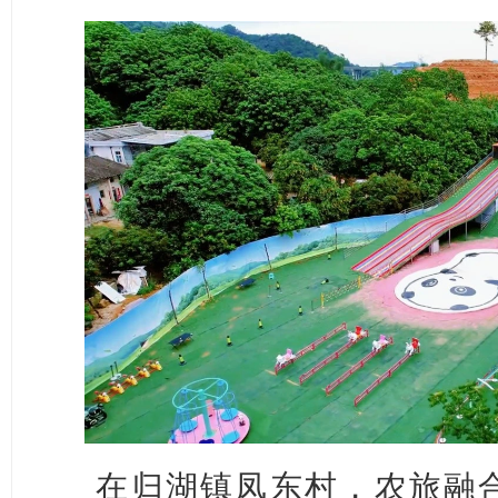
在归湖镇凤东村，农旅融