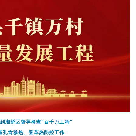
到湘桥区督导检查“百千万工程”
基孔肯雅热、登革热防控工作