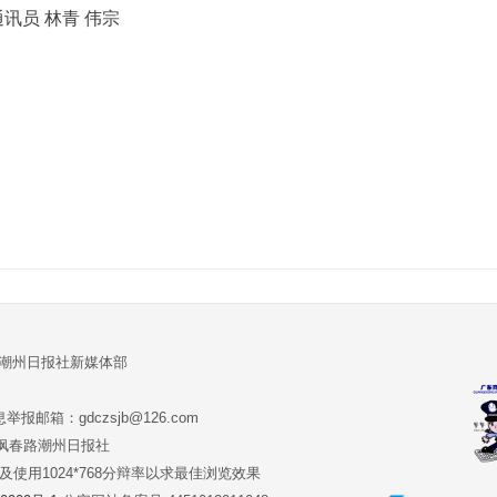
讯员 林青 伟宗
:潮州日报社新媒体部
报邮箱：gdczsjb@126.com
:潮州市枫春路潮州日报社
版本及使用1024*768分辩率以求最佳浏览效果