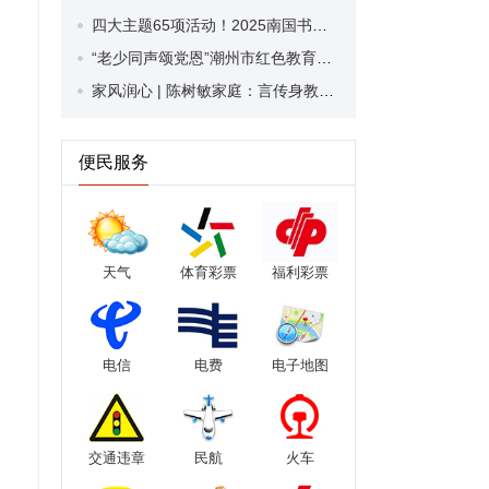
四大主题65项活动！2025南国书香节潮州分会场暨第六届读书月精彩活动提前知
“老少同声颂党恩”潮州市红色教育小讲解员决赛落幕
家风润心 | 陈树敏家庭：言传身教诠释爱与责任
便民服务
天气
体育彩票
福利彩票
电信
电费
电子地图
交通违章
民航
火车