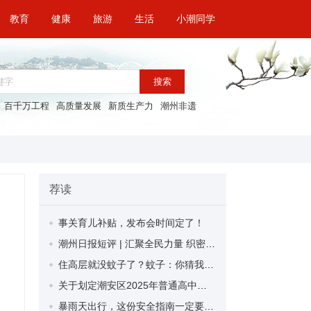
教育
健康
旅游
生活
小潮同学
搜索
百千万工程
高质量发展
新质生产力
潮州非遗
荐读
事关育儿补贴，发布会时间定了！
潮州日报短评 | 汇聚全民力量 织密蚊媒防控网
住高层就没蚊子了？蚊子：你猜我能飞多高？
关于划定潮安区2025年普通高中（第四批）第一次补录最低分数线的通知
暴雨天出行，这份安全指南一定要收好！