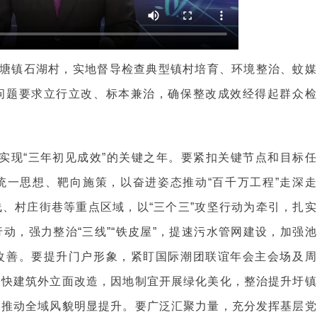
塘镇石湖村，实地督导检查典型镇村培育、环境整治、蚊媒
问题要求立行立改、标本兼治，确保整改成效经得起群众检
”实现“三年初见成效”的关键之年。要紧扣关键节点和目标任
统一思想、靶向施策，以奋进姿态推动“百千万工程”走深走
、村庄街巷等重点区域，以“三个三”攻坚行动为牵引，扎实
动，强力整治“三线”“铁皮屋”，提速污水管网建设，加强池
改善。要提升门户形象，紧盯国际潮团联谊年会主会场及周
加快建筑外立面改造，因地制宜开展绿化美化，整治提升圩镇
，推动全域风貌明显提升。要广泛汇聚力量，充分发挥基层党