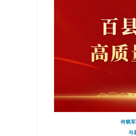
何晓军
与