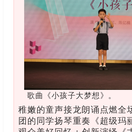
歌曲《小孩子大梦想》。
稚嫩的童声接龙朗诵点燃全
团的同学扬琴重奏《超级玛
观众美好回忆；创新演绎《