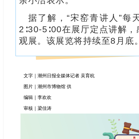
余小洁表示。
据了解，“宋窑青讲人”每天上
2∶30-5∶00在展厅定点讲
观展。该展览将持续至8月底
文字｜潮州日报全媒体记
者
吴育杭
图片｜潮州市博物馆 供
编辑｜李欢欢
审核｜梁佳涛