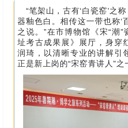
“笔架山，古有‘白瓷窑’之
器釉色白。相传这一带也称‘
之说。”在市博物馆《宋“潮
址考古成果展》展厅，身穿
润琦，以清晰专业的讲解引
正是新上岗的“宋窑青讲人”之