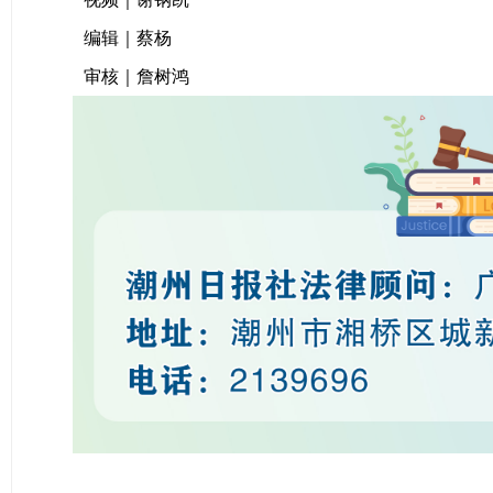
编辑｜蔡杨
审核｜詹树鸿