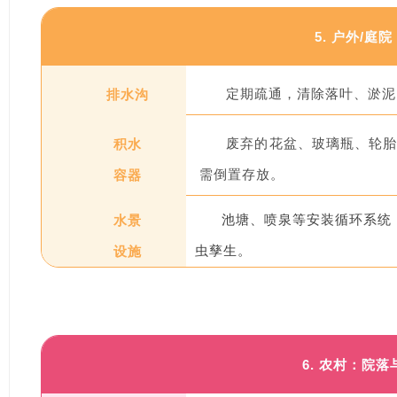
5. 户外/庭
排水沟
定期疏通，清除落叶、淤泥
积水
废弃的花盆、玻璃瓶、轮
容器
需倒置存放。
水景
池塘、喷泉等安装循环系统
设施
虫孳生。
6. 农村：院