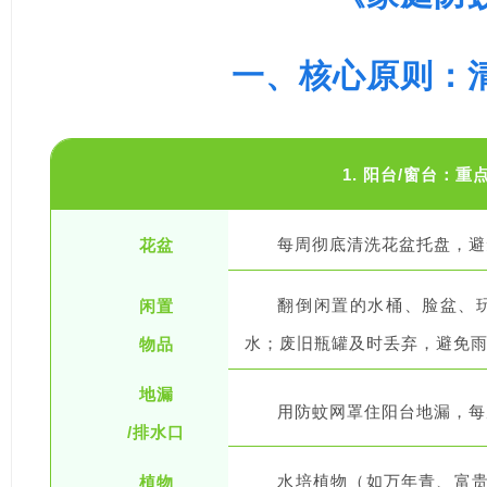
一、核心原则：
1. 阳台/窗台：
花盆
每周彻底清洗花盆托盘，避
闲置
翻倒闲置的水桶、脸盆、
物品
水；废旧瓶罐及时丢弃，避免
地漏
用防蚊网罩住阳台地漏，每
/排水口
植物
水培植物（如万年青、富贵