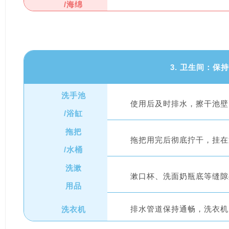
/海绵
3. 卫生间：保
洗手池
使用后及时排水，擦干池壁
/浴缸
拖把
拖把用完后彻底拧干，挂在
/水桶
洗漱
漱口杯、洗面奶瓶底等缝隙
用品
洗衣机
排水管道保持通畅，洗衣机