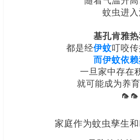
随着气温升高
蚊虫进入
基孔肯雅热
都是经
伊蚊
叮咬传
而伊蚊依赖
一旦家中存在
就可能成为养育
🦟🦟
家庭作为蚊虫孳生和