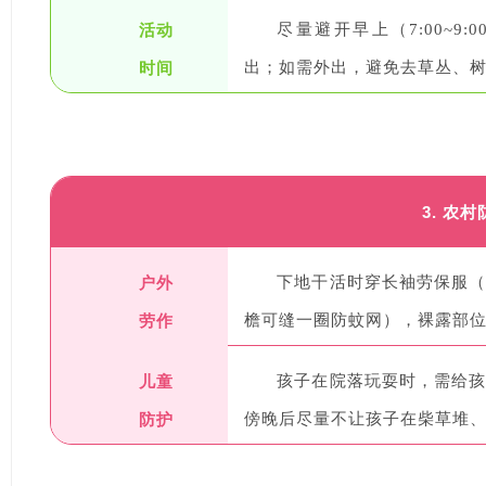
活动
尽量避开早上（7:00~9:
时间
出；如需外出，避免去草丛、
3. 农
户外
下地干活时穿长袖劳保服
劳作
檐可缝一圈防蚊网），裸露部
儿童
孩子在院落玩耍时，需给
防护
傍晚后尽量不让孩子在柴草堆