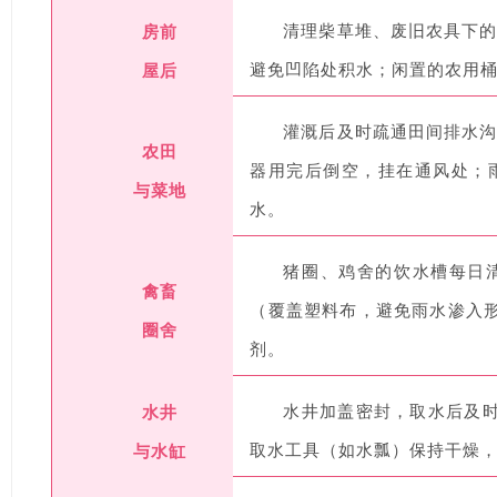
房前
清理柴草堆、废旧农具下
屋后
避免凹陷处积水；闲置的农用
灌溉后及时疏通田间排水沟
农田
器用完后倒空，挂在通风处；
与菜地
水。
猪圈、鸡舍的饮水槽每日
禽畜
（覆盖塑料布，避免雨水渗入
圈舍
剂。
水井
水井加盖密封，取水后及
与水缸
取水工具（如水瓢）保持干燥