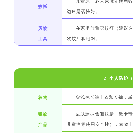
儿童床、老人床优先使用
蚊帐
边角是否掖好。
灭蚊
在家里放置灭蚊灯（建议
工具
次蚊尸和电网。
2. 个人防护
衣物
穿浅色长袖上衣和长裤，减
驱蚊
皮肤涂抹含避蚊胺、派卡
产品
儿童注意使用安全性）；衣物