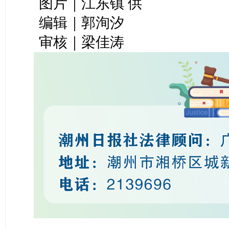
图片｜江东镇 供
编辑｜郭洵汐
审核｜梁佳涛