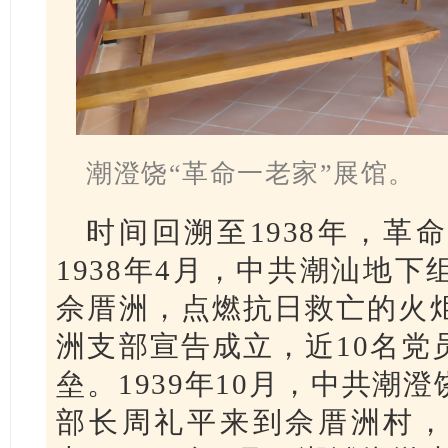
潮澄饶“革命一老家”展馆。
时间回溯至1938年，革
1938年4月，中共潮汕地
佘厝洲，点燃抗日救亡的火炬
洲支部宣告成立，近10名党
垒。1939年10月，中共潮
部长周礼平来到佘厝洲村，