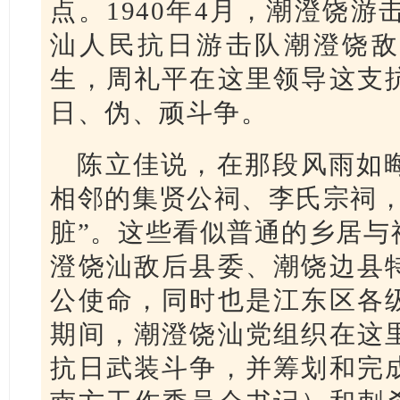
点。1940年4月，潮澄饶游
汕人民抗日游击队潮澄饶敌
生，周礼平在这里领导这支
日、伪、顽斗争。
陈立佳说，在那段风雨如
相邻的集贤公祠、李氏宗祠，
脏”。这些看似普通的乡居与
澄饶汕敌后县委、潮饶边县
公使命，同时也是江东区各
期间，潮澄饶汕党组织在这
抗日武装斗争，并筹划和完