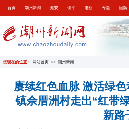
首页
潮州新闻
潮安
饶平
湘桥
专题
国防
您现在的位置 :
网站首页
>>
潮州新闻
赓续红色血脉 激活绿
镇佘厝洲村走出“红带
新路