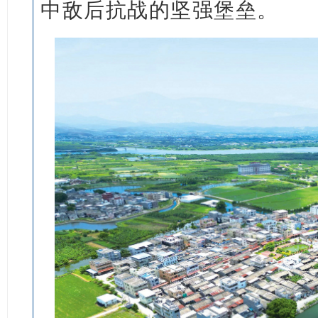
中敌后抗战的坚强堡垒。