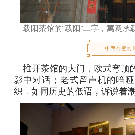
载阳茶馆的“载阳”二字，寓意承
中西合璧的
推开茶馆的大门，欧式穹顶
影中对话；老式留声机的喑哑
织，如同历史的低语，诉说着