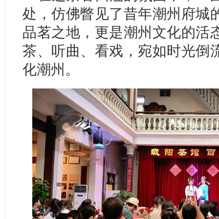
处，仿佛瞥见了昔年潮州府城
品茗之地，更是潮州文化的活
茶、听曲、看戏，宛如时光倒
化潮州。