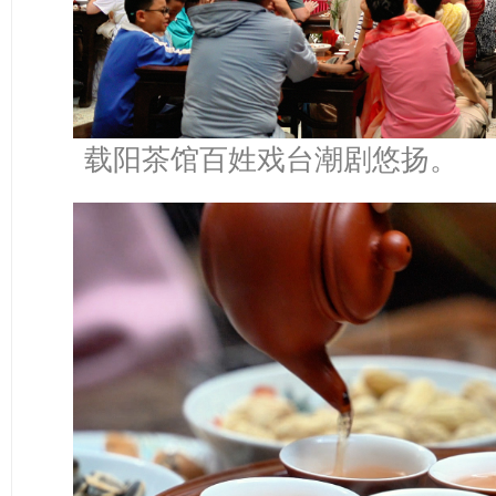
载阳茶馆百姓戏台潮剧悠扬。