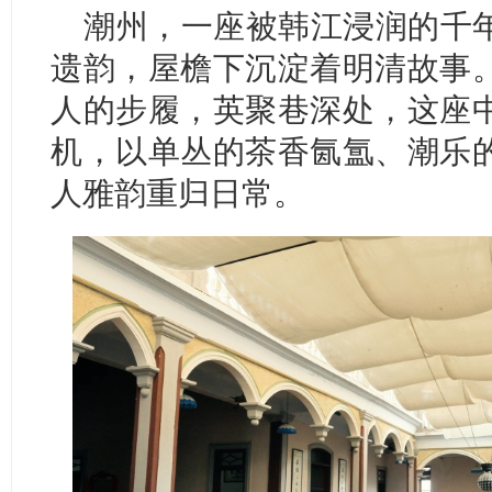
潮州，一座被韩江浸润的千
遗韵，屋檐下沉淀着明清故事
人的步履，英聚巷深处，这座
机，以单丛的茶香氤氲、潮乐
人雅韵重归日常。