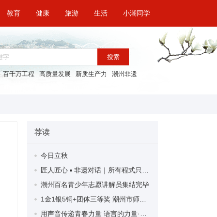
教育
健康
旅游
生活
小潮同学
搜索
百千万工程
高质量发展
新质生产力
潮州非遗
荐读
今日立秋
匠人匠心 ▪ 非遗对话｜所有程式只为泡好一杯茶 ——追记潮州工夫茶省级非遗代表性传承人陈香白
潮州百名青少年志愿讲解员集结完毕
1金1银5铜+团体三等奖 潮州市师生代表团在省中运会斩获佳绩
用声音传递青春力量 语言的力量·朗读技巧与作品展示活动举行