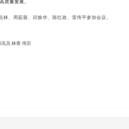
高质量发展。
岳林、周茹茵、邱焕华、陈红政、雷伟平参加会议。
讯员 林青 伟宗