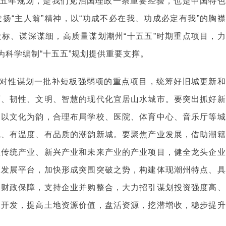
五年规划，是我们党治国理政一条重要经验，也是中国特色
扬“主人翁”精神，以“功成不必在我、功成必定有我”的胸襟
标、谋深谋细，高质量谋划潮州“十五五”时期重点项目，力
为科学编制“十五五”规划提供重要支撑。
对性谋划一批补短板强弱项的重点项目，统筹好旧城更新和
丽、韧性、文明、智慧的现代化宜居山水城市。要突出抓好新
，以文化为韵，合理布局学校、医院、体育中心、音乐厅等城
魂、有温度、有品质的潮韵新城。要聚焦产业发展，借助潮籍
盖传统产业、新兴产业和未来产业的产业项目，健全龙头企业
区发展平台，加快形成突围突破之势，构建体现潮州特点、具
焦财政保障，支持企业并购整合，大力招引谋划投资强度高、
体开发，提高土地资源价值，盘活资源，挖潜增收，稳步提升