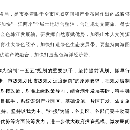
展格局，是市委着眼于全市区域空间和产业布局作出的战略谋
加快“一江两岸”全域土地综合整治，合理规划文商旅、餐饮
造金色韩江发展轴。要发挥自然禀赋优势，加强山水人文资源
培育壮大绿色经济，加快打造绿色生态发展带。要坚持向海图
优港产城融合，加快打造蓝色海洋经济带。
为编制“十五五”规划的重要抓手，坚持提前谋划、抓早行
步、市级规划比省级规划适度超前”的原则要求，把规划编制
、对接政策，对准上级政策导向，结合潮州发展实际，科学确
项目抓手，系统谋划产业园区、基础设施、片区开发、农文旅
持。坚持以我为主、“外援”为辅，各县区、各部门要主动研
扬优势等方面统筹发力，进一步做大政府投资规模、激发民间