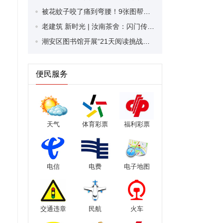
被花蚊子咬了痛到弯腰！9张图帮你“扒”明白这个病
老建筑 新时光 | 汝南茶舍：闪门传家训 茶烟绕画梁
潮安区图书馆开展“21天阅读挑战书”活动
便民服务
天气
体育彩票
福利彩票
电信
电费
电子地图
交通违章
民航
火车