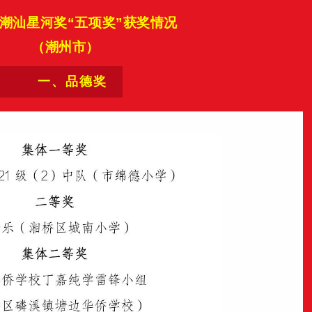
5年潮汕星河奖“五项奖”获奖情况
（潮州市）
一、品德奖