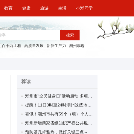
教育
健康
旅游
生活
小潮同学
搜索
百千万工程
高质量发展
新质生产力
潮州非遗
荐读
潮州市“全民健身日”活动启动 多项活动点燃群众运动激情
提醒！11日9时至24时潮州这些地方暂停供水
喜讯！潮州市共有59个（项）个人和集体获2025年度潮汕星河奖
潮州新增两家省级知识产权公共服务网点
预防基孔肯雅热，做好关键三点→