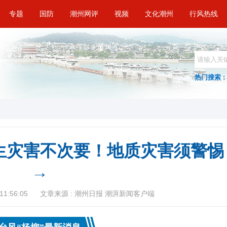
专题
国防
潮州网评
视频
文化潮州
行风热线
热门搜索 :
生灾害不次要！地质灾害须警惕
→
11:56:05
文章来源 : 潮州日报 潮湃新闻客户端