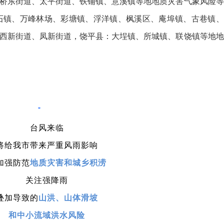
桥东街道、太平街道、铁铺镇、意溪镇等地地质灾害气象风险等
金石镇、万峰林场、彩塘镇、浮洋镇、枫溪区、庵埠镇、古巷镇、
西新街道、凤新街道，饶平县：大埕镇、所城镇、联饶镇等地地
台风来临
将给我市带来严重风雨影响
加强防范
地质灾害和城乡积涝
关注强降雨
叠加导致的
山洪、山体滑坡
和中小流域洪水风险