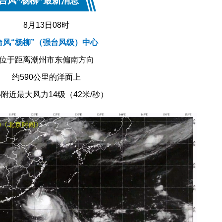
台风“杨柳”最新消息
8月13日08时
台风“杨柳”（强台风级）中心
位于距离潮州市东偏南方向
约590公里的洋面上
附近最大风力14级（42米/秒）