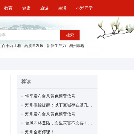
教育
健康
旅游
生活
小潮同学
搜索
百千万工程
高质量发展
新质生产力
潮州非遗
荐读
饶平发布台风黄色预警信号
潮州疾控提醒：以下区域存在基孔肯雅热、登革热传播风险，请做好防范措施！
潮州发布台风黄色预警信号
台风即将登陆，次生灾害不次要！地质灾害须警惕→
潮州全市停课！