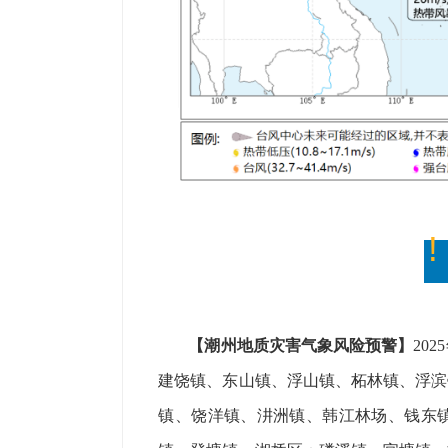
!
【潮州地质灾害气象风险预警】
20
建饶镇、东山镇、浮山镇、柘林镇、浮滨
镇、饶洋镇、汫洲镇、韩江林场、钱东