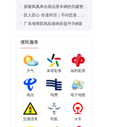
探索凤凰单丛茶品质丰碑的共建密码：生态为基 科技为翼
匠人匠心·非遗对话｜不问悲喜，只闻单丛——陈裕鑫与他的四汖单丛茶道
广东省将防风应急响应提升为Ⅲ级
便民服务
天气
体育彩票
福利彩票
电信
电费
电子地图
交通违章
民航
火车