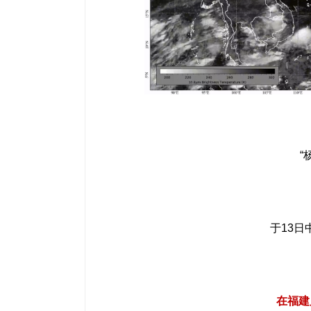
“
于13
在福建