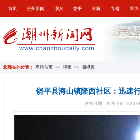
首页
潮州新闻
潮安
饶平
湘桥
专题
国防
您现在的位置 :
网站首页
>>
视频
>>
潮视频
饶平县海山镇隆西社区：迅速
发布日期 : 2025-08-13 23:0