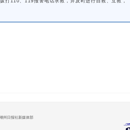
拨打110、119报警电话求救，并及时进行自救、互救，
:潮州日报社新媒体部