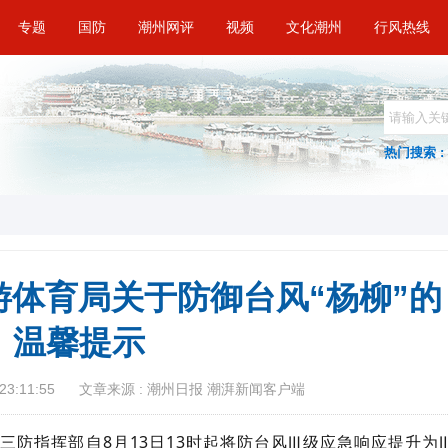
专题
国防
潮州网评
视频
文化潮州
行风热线
热门搜索 :
体育局关于防御台风“杨柳”的
温馨提示
23:11:55
文章来源 : 潮州日报 潮湃新闻客户端
市三防指挥部自8月13日13时起将防台风Ⅲ级应急响应提升为Ⅱ