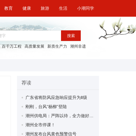
教育
健康
旅游
生活
小潮同学
搜索
百千万工程
高质量发展
新质生产力
潮州非遗
荐读
广东省将防风应急响应提升为Ⅱ级
刚刚，台风“杨柳”登陆
潮州供电局：严阵以待，全力做好防御台风“杨柳”工作
潮州全市停课！
潮州发布台风黄色预警信号