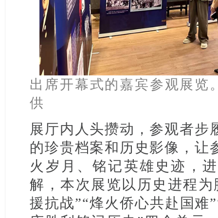
出席开幕式的嘉宾参观展览
供
展厅内人头攒动，参观者步
的珍贵档案和历史影像，让
火岁月、铭记英雄史迹，进
解，本次展览以历史进程为
援抗战”“烽火侨心共赴国难”