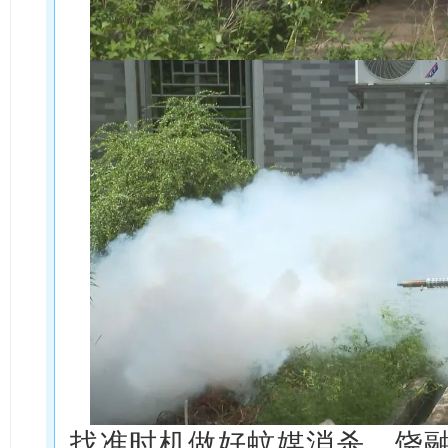
找准时机做好蚊媒消杀。饶