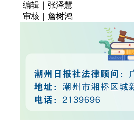
编辑｜张泽慧
审核｜詹树鸿