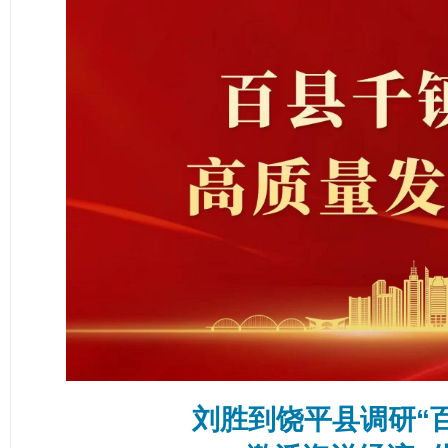
刘胜到饶平县调研“