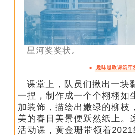
星河奖奖状。
趣味思政课筑牢
课堂上，队员们揪出一块
一捏，制作成一个个栩栩如
加装饰，描绘出嫩绿的柳枝
美的春日美景便跃然纸上。
活动课，黄金珊带领着202