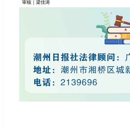
审核｜梁佳涛