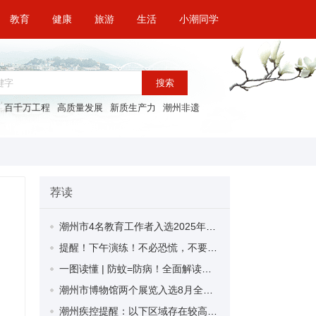
教育
健康
旅游
生活
小潮同学
搜索
百千万工程
高质量发展
新质生产力
潮州非遗
荐读
潮州市4名教育工作者入选2025年广东省“薪火优秀乡村教师培养资助计划”
提醒！下午演练！不必恐慌，不要围观
一图读懂 | 防蚊=防病！全面解读基孔肯雅热
潮州市博物馆两个展览入选8月全国热门展览榜单
潮州疾控提醒：以下区域存在较高基孔肯雅热、登革热传播风险，请做好防范措施！（8月22日）