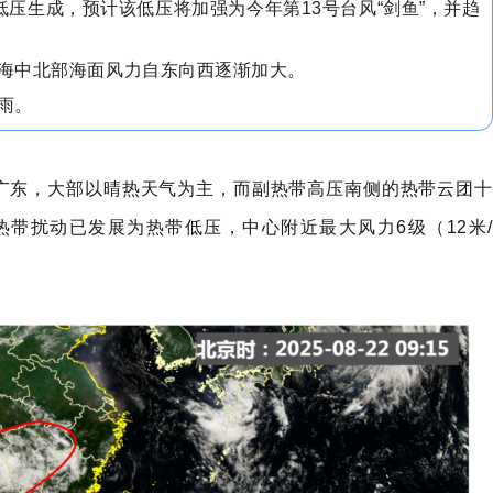
低压生成，预计该低压将加强为今年第13号台风“剑鱼”，并趋
南海中北部海面风力自东向西逐渐加大。
暴雨。
的广东，大部以晴热天气为主，而副热带高压南侧的热带云团十
热带扰动已发展为热带低压，中心附近最大风力6级（12米/