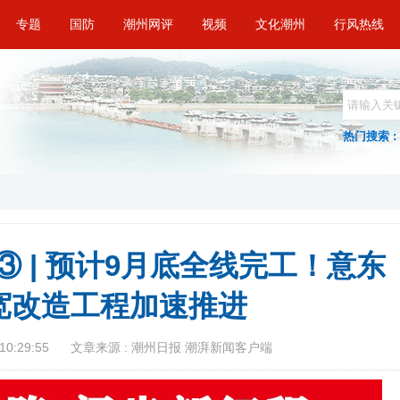
专题
国防
潮州网评
视频
文化潮州
行风热线
热门搜索 :
③ | 预计9月底全线完工！意东
宽改造工程加速推进
10:29:55
文章来源 : 潮州日报 潮湃新闻客户端