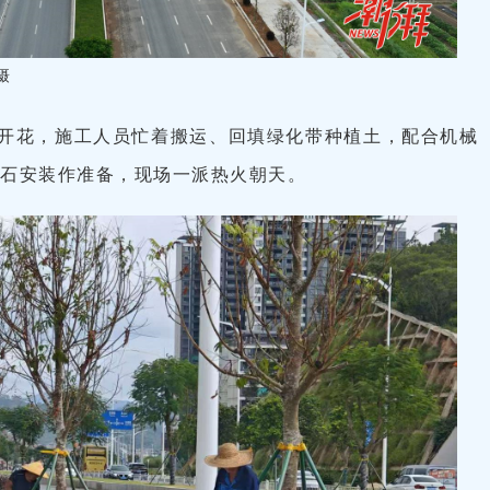
摄
开花，施工人员忙着搬运、回填绿化带种植土，配合机械
缘石安装作准备，现场一派热火朝天。