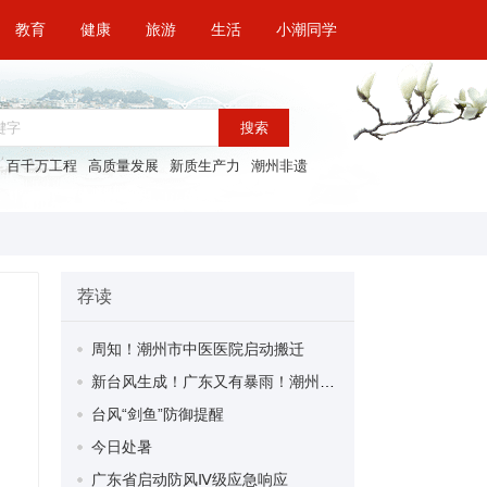
教育
健康
旅游
生活
小潮同学
搜索
百千万工程
高质量发展
新质生产力
潮州非遗
荐读
周知！潮州市中医医院启动搬迁
新台风生成！广东又有暴雨！潮州未来天气……
台风“剑鱼”防御提醒
今日处暑
广东省启动防风Ⅳ级应急响应