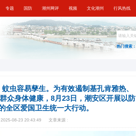
专题
国防
潮州网评
视频
文化潮州
行风热线
热门搜索 :
，蚊虫容易孳生。为有效遏制基孔肯雅热、
群众身体健康，8月23日，潮安区开展以防
的全区爱国卫生统一大行动。
025-08-23 20:43:49
文章来源 :