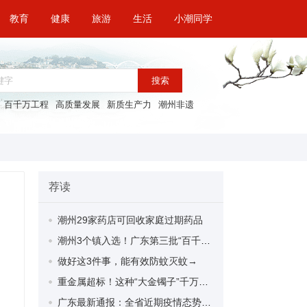
教育
健康
旅游
生活
小潮同学
搜索
百千万工程
高质量发展
新质生产力
潮州非遗
荐读
潮州29家药店可回收家庭过期药品
潮州3个镇入选！广东第三批“百千万工程”专业镇建设名单公示
做好这3件事，能有效防蚊灭蚊→
重金属超标！这种“大金镯子”千万别买
广东最新通报：全省近期疫情态势总体平稳，以散发为主