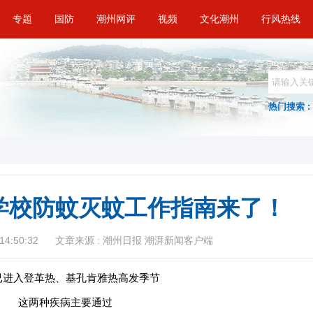
专题
国防
潮州网评
视频
文化潮州
行风热线
热门搜索 :
学校防蚊灭蚊工作指南来了！
14:50:32
文章来源 : 潮州日报 潮湃新闻客户端
已进入登革热、基孔肯雅热高发季节
这两种疾病主要通过