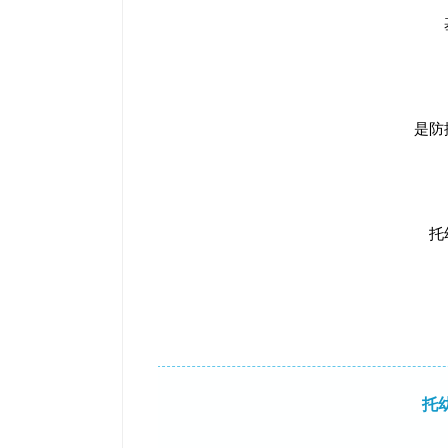
是防
托
托