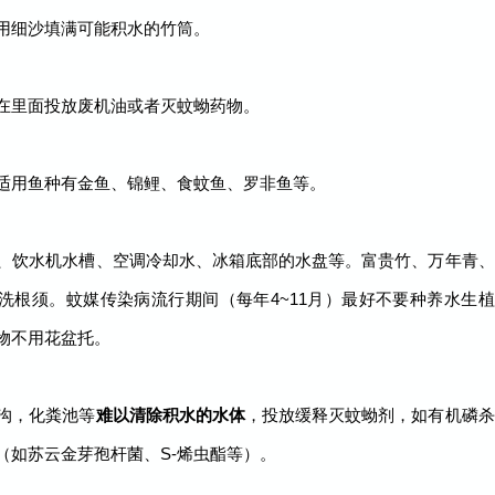
用细沙填满可能积水的竹筒。
在里面投放废机油或者灭蚊蚴药物。
适用鱼种有金鱼、锦鲤、食蚊鱼、罗非鱼等。
、饮水机水槽、空调冷却水、冰箱底部的水盘等。富贵竹、万年青、
洗根须。蚊媒传染病流行期间（每年4~11月）最好不要种养水生植
物不用花盆托。
沟，化粪池等
难以清除积水的水体
，投放缓释灭蚊蚴剂，如有机磷杀
（如苏云金芽孢杆菌、S-烯虫酯等）。