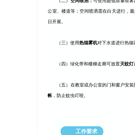
（二）
空间喷洒：
可使用超低容量喷雾
公室、楼道等；空间喷洒需在白天进行，最
日开展。
（三）使用
热烟雾机
对下水道进行热烟
（四）绿化带和楼梯走廊可放置
灭蚊灯
（五）在教室或办公室的门和窗户安装
帐
，防止蚊虫叮咬。
工作要求
03