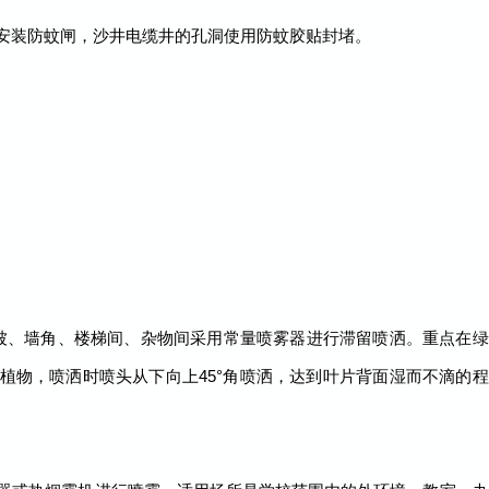
安装防蚊闸，沙井电缆井的孔洞使用防蚊胶贴封堵。
。
被、墙角、楼梯间、杂物间采用常量喷雾器进行滞留喷洒。重点在绿
植物，喷洒时喷头从下向上45°角喷洒，达到叶片背面湿而不滴的程