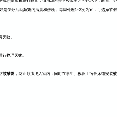
器或热烟雾机进行喷雾，适用场所是学校范围内的外环境，教室、办
好是伊蚊活动频繁的清晨和傍晚，每周处理1~2次为宜，可选择节假
雾灭蚊。
进行物理灭蚊。
防
蚊纱网
，防止蚊虫飞入室内；同时在学生、教职工宿舍床铺安装
蚊