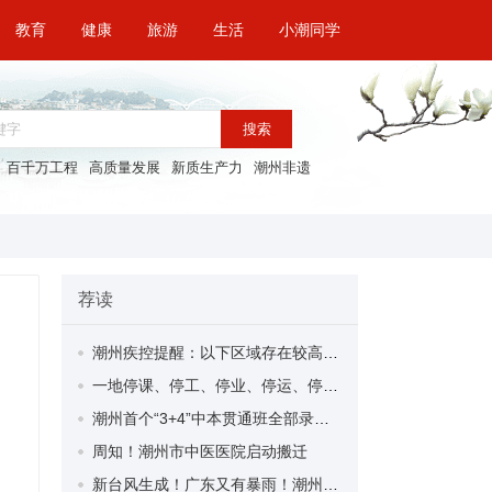
教育
健康
旅游
生活
小潮同学
搜索
百千万工程
高质量发展
新质生产力
潮州非遗
荐读
潮州疾控提醒：以下区域存在较高基孔肯雅热、登革热传播风险，请做好防范措施！（8月24日）
一地停课、停工、停业、停运、停航，关闭景区 ！台风“剑鱼”将在今日登陆
潮州首个“3+4”中本贯通班全部录满！实现“中职—本科”无缝衔接
周知！潮州市中医医院启动搬迁
新台风生成！广东又有暴雨！潮州未来天气……