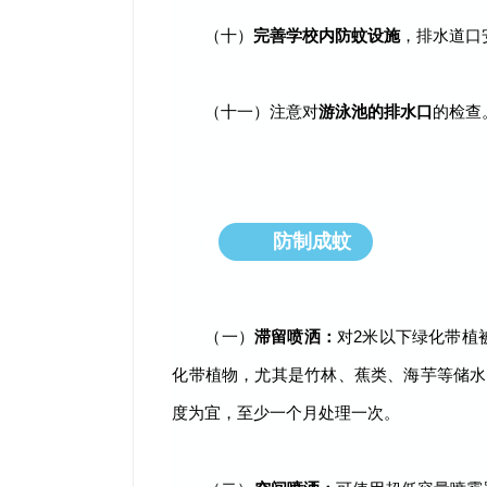
（十）
完善学校内防蚊设施
，排水道口
（十一）注意对
游泳池的排水口
的检查
防制成蚊
02
（一）
滞留喷洒：
对2米以下绿化带植
化带植物，尤其是竹林、蕉类、海芋等储水
度为宜，至少一个月处理一次。