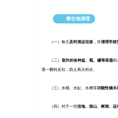
孳生地清理
01
（一）每天
及时清运垃圾
，并
清理学校
（二）
室外的各种盆、瓶、罐等容器
积
逐一翻转反扣，防止再次积水。
（三）水桶、水缸、水槽等
功能性储水
（四）对于一些
洼地、假山、树洞、运