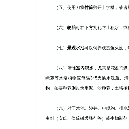
（五）使用刀将
竹筒
劈开十字槽，或者
（六）
轮胎
可在下方扎孔防止积水，或
（七）
景观水池
可以饲养观赏鱼灭蚊，
（八）清除
室内积水
，尤其是花盆托盘
绿萝等水培植物应每隔3~5天换水洗瓶、清
物，如要种养则改为用泥、沙种养，土培植
（九）对于水池、沙井、电缆沟、排水
虫剂（安倍、倍硫磷缓释剂等）或生物制剂