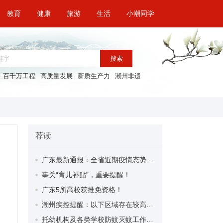
教育
健康
旅游
生活
小潮同学
搜索
百千万工程
高质量发展
新质生产力
潮州非遗
荐读
广东最新通报：全省近期疫情态势总体平稳，以散发为主
事关“育儿补贴”，重要提醒！
广东5所高校获推免资格！
潮州疾控提醒：以下区域存在较高基孔肯雅热、登革热传播风险，请做好防范措施！（8月24日）
托幼机构及各类学校防蚊灭蚊工作指南来了！