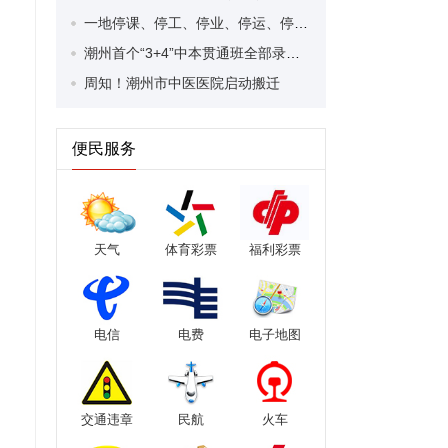
一地停课、停工、停业、停运、停航，关闭景区 ！台风“剑鱼”将在今日登陆
潮州首个“3+4”中本贯通班全部录满！实现“中职—本科”无缝衔接
周知！潮州市中医医院启动搬迁
便民服务
天气
体育彩票
福利彩票
电信
电费
电子地图
交通违章
民航
火车