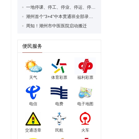
一地停课、停工、停业、停运、停航，关闭景区 ！台风“剑鱼”将在今日登陆
潮州首个“3+4”中本贯通班全部录满！实现“中职—本科”无缝衔接
周知！潮州市中医医院启动搬迁
便民服务
天气
体育彩票
福利彩票
电信
电费
电子地图
交通违章
民航
火车