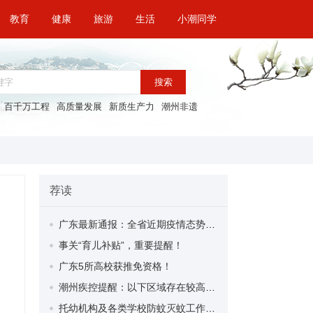
教育
健康
旅游
生活
小潮同学
搜索
百千万工程
高质量发展
新质生产力
潮州非遗
荐读
广东最新通报：全省近期疫情态势总体平稳，以散发为主
事关“育儿补贴”，重要提醒！
广东5所高校获推免资格！
潮州疾控提醒：以下区域存在较高基孔肯雅热、登革热传播风险，请做好防范措施！（8月24日）
托幼机构及各类学校防蚊灭蚊工作指南来了！