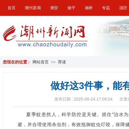
首页
潮州新闻
潮安
饶平
湘桥
专题
国防
您现在的位置 :
网站首页
>>
荐读
做好这3件事，能
发布日期 : 2025-08-24 17:08:04
文章
夏季蚊患扰人，科学防控是关键。抓住“治水为
避，并合理使用杀虫剂，有效抵御蚊虫叮咬，保障