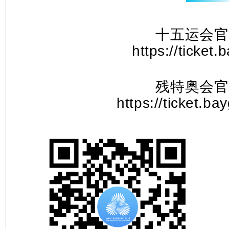
十五运会官
https://ticket
残特奥会官
https://ticket.b