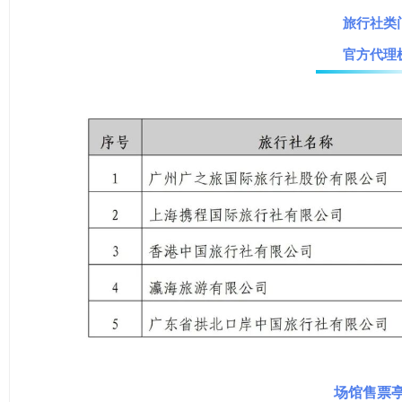
旅行社类
官方代理
场馆售票