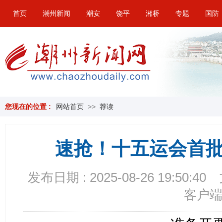
首页
潮州新闻
潮安
饶平
湘桥
专题
国防
您现在的位置 :
网站首页
>>
荐读
速抢！十五运会首
发布日期 : 2025-08-26 19:50:40
客户