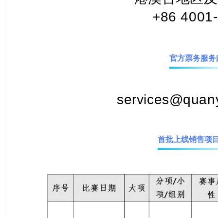
+86 4001
官方票务服务
services@quan
首批上线销售项