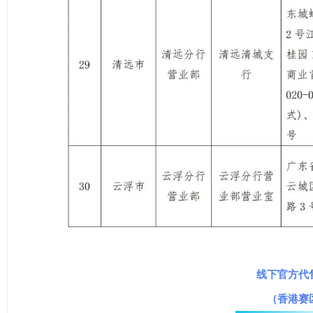
线下官方代
（香港赛