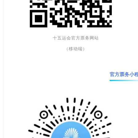
十五运会官方票务网站
（移动端）
官方票务小