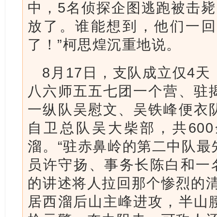
中，5名侦探企图逃跑被击毙
放了。谁能想到，他们一回
了！”柯思煌沉重地说。
8月17日，支队成立仅4
八六师五五七团一个营、驻
一纵队吴慰文、吴铁峰便衣
自卫总队吴大柴部，共60
溜。“驻赤鼻岭的第二中队最
员许守扬、事务长陈白和一名
的讲述将人拉回那个惨烈的清
居西溜后山主峰进攻，半山