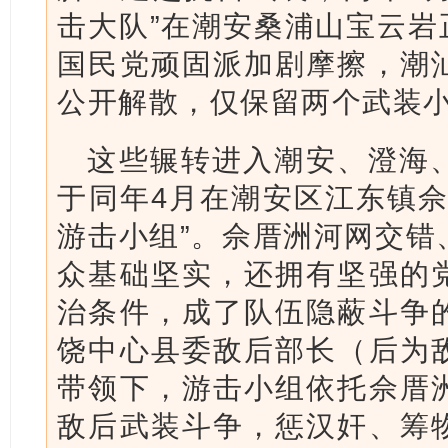
击大队”在潮安桑浦山宝云岩正
国民党顽固派加剧摩擦，潮
公开解散，仅保留两个武装
这些辗转进入潮安、澄海
于同年4月在潮安区江东镇佘
游击小组”。佘厝洲河网交错
众基础坚实，还拥有坚强的
治条件，成了队伍隐蔽斗争
饶中心县委敌后部长（后为
带领下，游击小组依托佘厝
敌后武装斗争，惩汉奸、筹