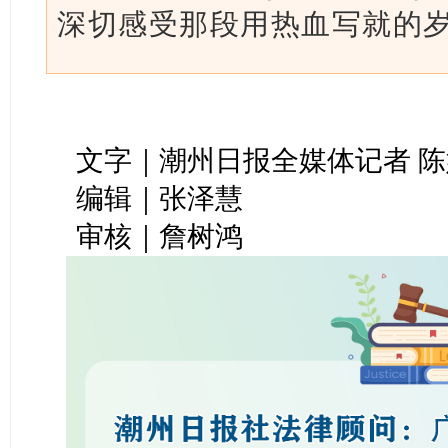
深切感受那段用热血写就的
文字｜潮州日报全媒体记者 陈
编辑｜张泽慧
审核｜詹树鸿