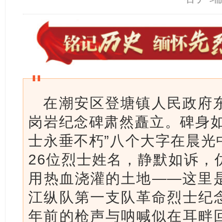
在潮安区登塘镇人民政府东
岗岩纪念碑肃然矗立。碑身如
士永垂不朽”八个大字在晨光
26位烈士姓名，静默如诉，
用热血浇灌的土地——这里
江纵队第一支队革命烈士纪
年前的枪声与呐喊似在耳畔