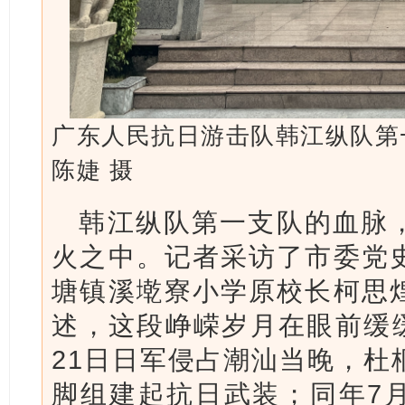
广东人民抗日游击队韩江纵队第
陈婕 摄
韩江纵队第一支队的血脉
火之中。记者采访了市委党
塘镇溪墘寮小学原校长柯思
述，这段峥嵘岁月在眼前缓缓
21日日军侵占潮汕当晚，杜
脚组建起抗日武装；同年7月