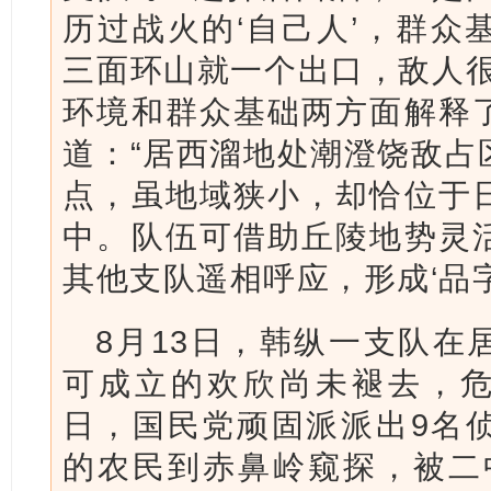
历过战火的‘自己人’，群众
三面环山就一个出口，敌人很
环境和群众基础两方面解释
道：“居西溜地处潮澄饶敌占
点，虽地域狭小，却恰位于
中。队伍可借助丘陵地势灵
其他支队遥相呼应，形成‘品字
8月13日，韩纵一支队在
可成立的欢欣尚未褪去，危
日，国民党顽固派派出9名
的农民到赤鼻岭窥探，被二