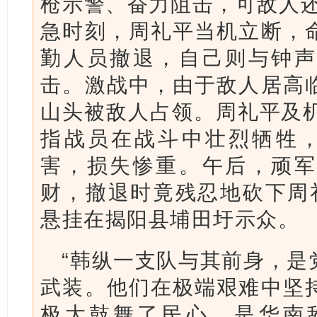
枪示警、奋力阻击，可敌人还
急时刻，周礼平当机立断，
勤人员撤退，自己则与钟声
击。激战中，由于敌人居高
山头被敌人占领。周礼平及机
指战员在战斗中壮烈牺牲，
害，损失惨重。午后，顽军
财，撤退时竟残忍地砍下周
悬挂在揭阳县埔田圩示众。
“韩纵一支队与其前身，是
武装。他们在极端艰难中坚
极大鼓舞了民心，是华南