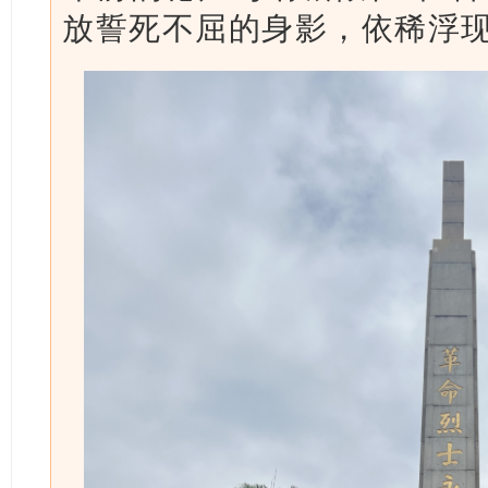
放誓死不屈的身影，依稀浮