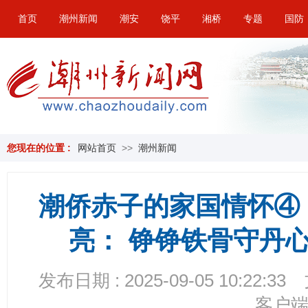
首页
潮州新闻
潮安
饶平
湘桥
专题
国防
您现在的位置 :
网站首页
>>
潮州新闻
潮侨赤子的家国情怀④ 
亮： 铮铮铁骨守丹
发布日期 : 2025-09-05 10:22:33
客户