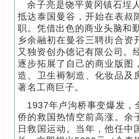
余子亮是饶平黄冈镇石埕人
抵达泰国曼谷，开始在表叔
职。凭借出色的商业头脑和勤
乡余融初在曼谷三聘街合资
又独资创办德记有限公司。经
逐步拓展了自己的商业版图
造、卫生褥制造、化妆品及
著名工商巨子。
1937年卢沟桥事变爆发
侨的救国热情空前高涨。余
日救国运动。当年，他任中