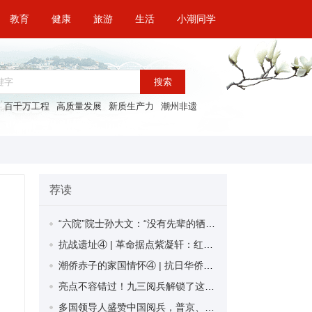
教育
健康
旅游
生活
小潮同学
搜索
百千万工程
高质量发展
新质生产力
潮州非遗
荐读
“六院”院士孙大文：“没有先辈的牺牲与坚守 就没有今天的和平与发展”
抗战遗址④ | 革命据点紫凝轩：红色血脉生生不息 革命薪火代代相传
潮侨赤子的家国情怀④ | 抗日华侨领袖余子亮： 铮铮铁骨守丹心 情怀乡邦报桑梓
亮点不容错过！九三阅兵解锁了这些“首次”
多国领导人盛赞中国阅兵，普京、特朗普发声