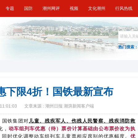
专题
国防
潮州网评
视频
文化潮州
行风热线
热门搜索 :
惠下限4折！国铁最新宣布
11:01:03
文章来源 : 潮州日报 潮湃新闻客户端
，
国铁集团对
儿童、残疾军人、伤残人民警察、残疾消防救
化，
动车组列车优惠（待）票价计算基础由公布票价改为执
，同时优化调整动车组列车儿童票相应席别的优惠幅度。
优