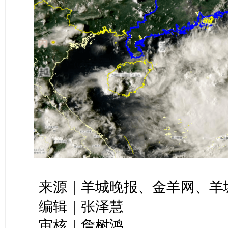
来源｜羊城晚报、金羊网、羊
编辑｜张泽慧
审核｜詹树鸿