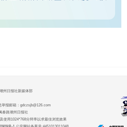
:潮州日报社新媒体部
报邮箱：gdczsjb@126.com
:潮州市枫春路潮州日报社
版本及使用1024*768分辩率以求最佳浏览效果
0909号-1
公安网站备案号:4451013011048