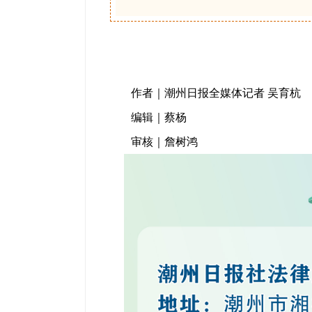
作者｜潮州日报全媒体记者 吴育杭
编辑｜蔡杨
审核｜詹树鸿