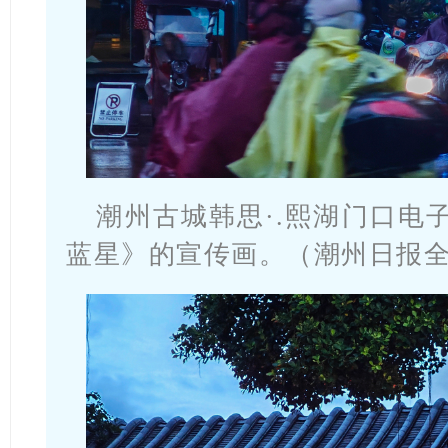
潮州古城韩思·.熙湖门口电
蓝星》的宣传画。（潮州日报全