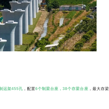
制运架455孔
，配置
6个制梁台座，38个存梁台座
，最大存梁