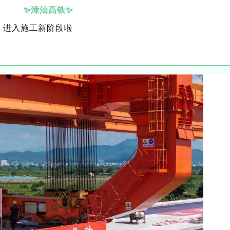
✨️漳汕高铁✨️
进入施工新阶段啦