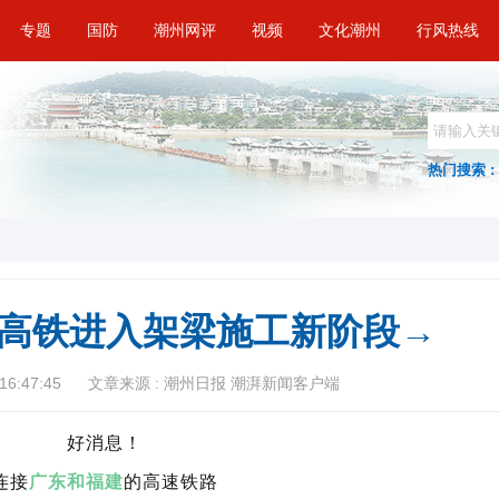
专题
国防
潮州网评
视频
文化潮州
行风热线
热门搜索 :
高铁进入架梁施工新阶段→
16:47:45
文章来源 : 潮州日报 潮湃新闻客户端
好消息！
连接
广东和福建
的高速铁路