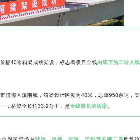
首榀40米箱梁成功架设，标志着项目全线
由线下施工转入线
市澄海区溪南镇，箱梁设计跨度为40米，总重950余吨，架
一，桥梁全长约33.9公里，是
全线最长的桥梁
。
单位对箱梁场内
转运、吊装、运输、架设等关键工序
反复论