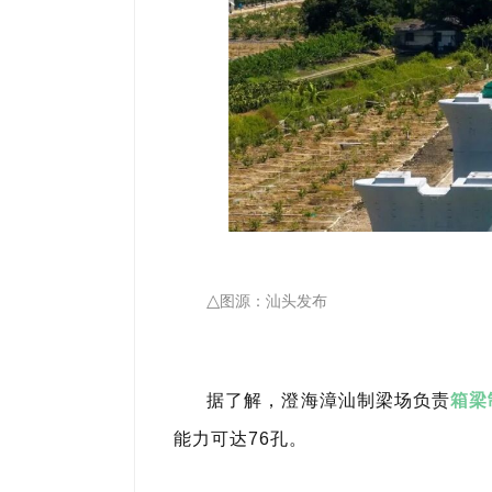
△
图源：汕头发布
据了解，澄海漳汕
制梁场负责
箱梁
能力可达76孔。