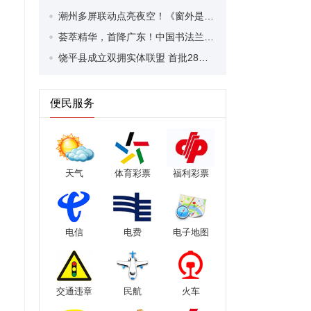
潮州多屏联动点亮夜空！《窗外是蓝星》邀市民共赴中国式太空美学之旅
荟萃精华，首降广东！中国书法兰亭奖代表性作品亮相潮州美术馆，不容错过！ ​
饶平县成立双拥实体联盟 首批28家成员单位获授牌
便民服务
天气
体育彩票
福利彩票
电信
电费
电子地图
交通违章
民航
火车