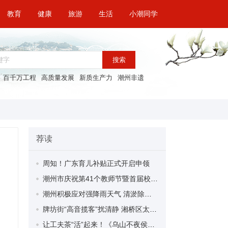
教育
健康
旅游
生活
小潮同学
搜索
百千万工程
高质量发展
新质生产力
潮州非遗
荐读
周知！广东育儿补贴正式开启申领
潮州市庆祝第41个教师节暨首届校园艺术节开幕
潮州积极应对强降雨天气 清淤除障确保出行畅通
牌坊街“高音揽客”扰清静 湘桥区太平街道开展专项整治守护古城宁静
让工夫茶“活”起来！《乌山不夜侯》创作分享会畅谈文学与非遗融合之道