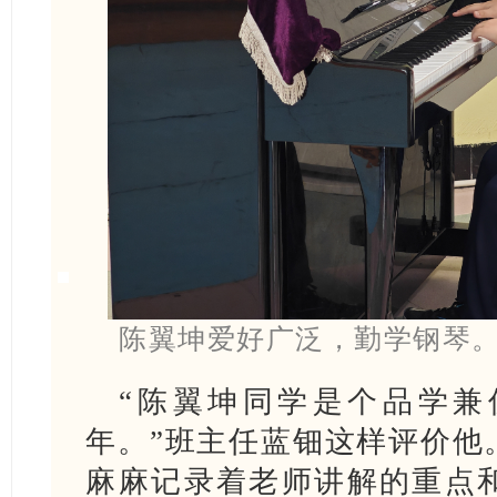
陈翼坤爱好广泛，勤学钢琴
“陈翼坤同学是个品学兼
年。”班主任蓝钿这样评价他
麻麻记录着老师讲解的重点