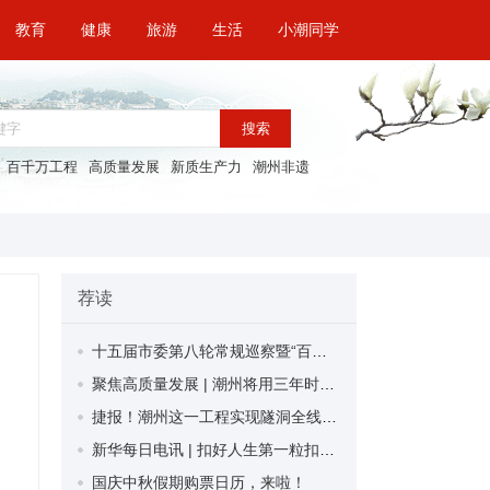
教育
健康
旅游
生活
小潮同学
搜索
百千万工程
高质量发展
新质生产力
潮州非遗
荐读
十五届市委第八轮常规巡察暨“百千万工程”专项巡察完成进驻
聚焦高质量发展 | 潮州将用三年时间对“散乱污危”工业企业集中攻坚
捷报！潮州这一工程实现隧洞全线贯通！
新华每日电讯 | 扣好人生第一粒扣子——广东如何讲好“大思政课”
国庆中秋假期购票日历，来啦！