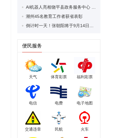
AI机器人亮相饶平县政务服务中心 让群众享受数智服务新体验
潮州45名教育工作者获省表彰
倒计时一天！张朝阳将于9月14日蛙泳横渡汕头南澳岛-饶平海湾
便民服务
天气
体育彩票
福利彩票
电信
电费
电子地图
交通违章
民航
火车