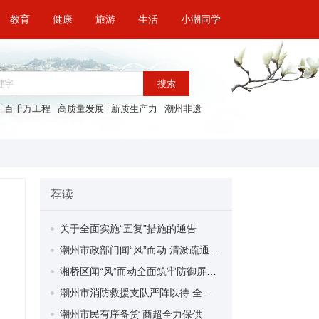
教育
健康
旅游
生活
小潮同学
搜索
百千万工程
高质量发展
新质生产力
潮州非遗
荐读
关于全面实施“五复”措施的通告
潮州市政部门闻“风”而动 清淤疏通排水管道 修剪主次干道路树
湘桥区闻“风”而动全面筑牢防御屏障 2384名需转移人员已安置
潮州市消防救援支队严阵以待 全力做好防风防汛救援工作
潮州市民有序备货 商超全力保供