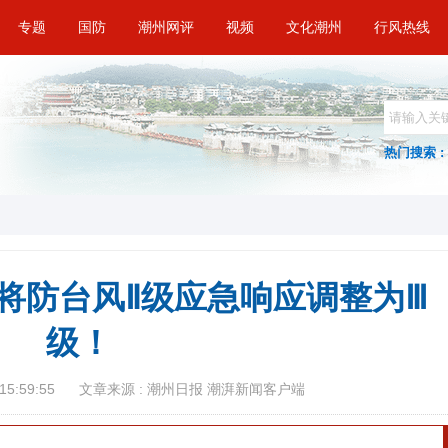
专题
国防
潮州网评
视频
文化潮州
行风热线
热门搜索 :
将防台风Ⅱ级应急响应调整为Ⅲ
级！
15:59:55
文章来源 : 潮州日报 潮湃新闻客户端