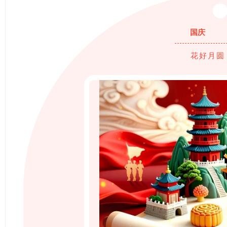
国庆
花好月圆