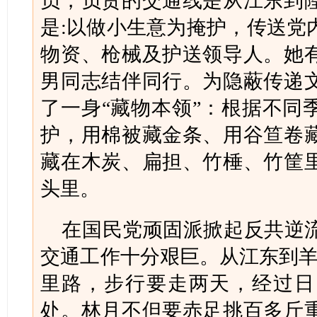
员，负责的交通线是从江东到
是:以做小生意为掩护，传送党
物资、枪械及护送领导人。她
男同志结伴同行。为隐蔽传递
了一身“藏物本领”：根据不同
护，用棉被藏金条、用谷笪卷
藏在木炭、扁担、竹棰、竹筐
头里。
在国民党顽固派掀起反共逆
交通工作十分艰巨。从江东到羊
里路，步行要走两天，经过日
处。林月不但要赤足挑百多斤