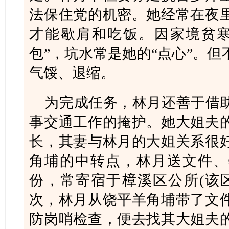
法保住党的机密。她经常在夜
才能歇肩和吃饭。因家境贫寒
包”，坑水常是她的“点心”。
气馁、退缩。
为完成任务，林月还善于借
事交通工作的掩护。她大姐夫
长，其妻与林月的大姐关系很
角埔的中转点，林月送文件、
份，常寄宿于樟溪区公所(该
次，林月从饶平羊角埔带了文
防岗哨检查，便去找其大姐夫