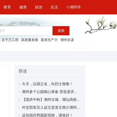
教育
健康
旅游
生活
小潮同学
搜索
百千万工程
高质量发展
新质生产力
潮州非遗
荐读
今天，以国之名，向烈士致敬！
潮州多个公园精心筹备 营造喜庆气氛迎双节
【国庆中秋】潮州古城、潮汕高铁站双节出行指引
外交部发言人赵立坚发文推介潮州饶平海边日出美景
这份国庆档观影指南，请收好！