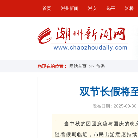
首页
潮州新闻
潮安
饶平
湘桥
您现在的位置 :
网站首页
>>
旅游
双节长假将
发布日期 : 2025-09-30 
当中秋的团圆意蕴与国庆的欢
随着假期临近，市民出游意愿持续