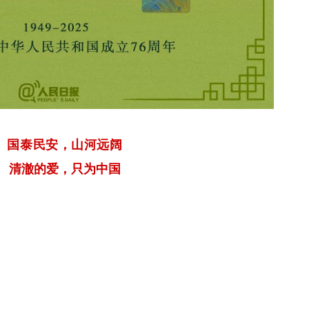
国泰民安，
山河远阔
清澈的爱，只为中国