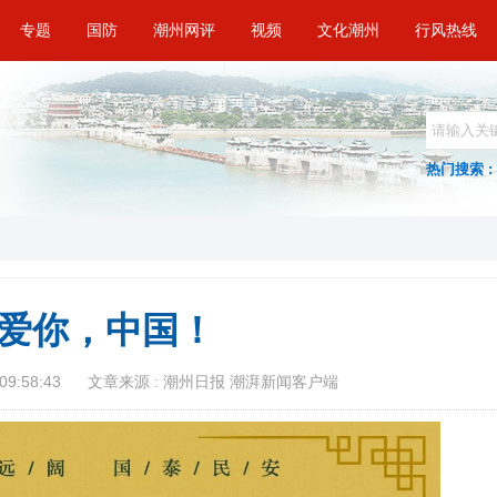
专题
国防
潮州网评
视频
文化潮州
行风热线
热门搜索 :
爱你，中国！
09:58:43
文章来源 : 潮州日报 潮湃新闻客户端