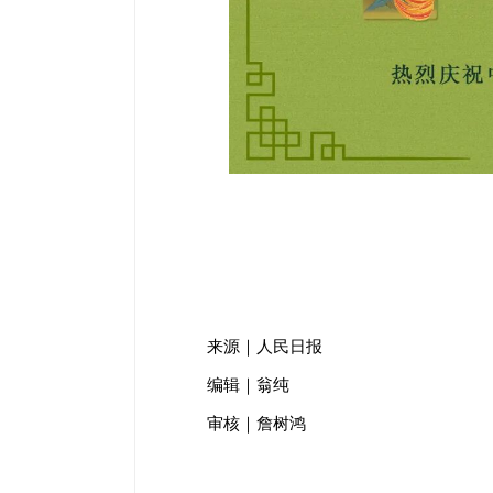
来源｜人民日报
编辑｜翁纯
审核｜詹树鸿