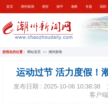
首页
潮州新闻
潮安
饶平
湘桥
专题
国防
您现在的位置 :
网站首页
>>
潮州新闻
运动过节 活力度假！
发布日期 : 2025-10-06 10:38:38
客户