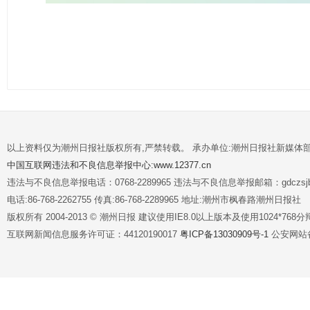
以上资料仅为潮州日报社版权所有,严禁转载。 承办单位:潮州日报社新媒体
中国互联网违法和不良信息举报中心:www.12377.cn
违法与不良信息举报电话：0768-2289965 违法与不良信息举报邮箱：gdczsjb@
电话:86-768-2262755 传真:86-768-2289965 地址:潮州市枫春路潮州日报社
版权所有 2004-2013 © 潮州日报 建议使用IE8.0以上版本及使用1024*7
互联网新闻信息服务许可证：44120190017
粤ICP备13030909号-1
公安网站备案