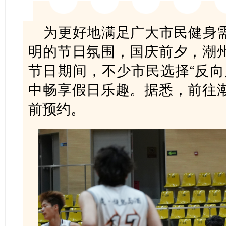
为更好地满足广大市民健身
明的节日氛围，国庆前夕，潮
节日期间，不少市民选择“反向
中畅享假日乐趣。据悉，前往
前预约。