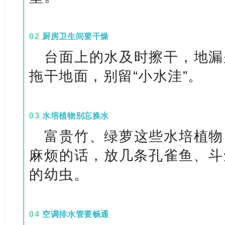
0
2
厨房卫生间要干燥
台面上的水及时擦干，地漏
拖干地面，别留“小水洼”。
0
3
水培植物别忘换水
富贵竹、绿萝这些水培植物
麻烦的话，放几条孔雀鱼、斗
的幼虫。
0
4
空调排水管要畅通