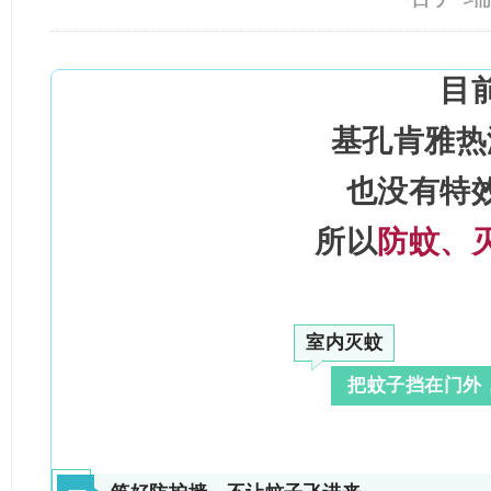
目
基孔肯雅热
也没有特
所以
防蚊、
室内灭蚊
把蚊子挡在门外