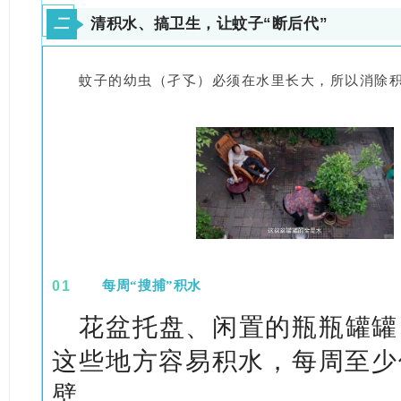
二
清积水、搞卫生，让蚊子“断后代”
蚊子的幼虫（孑孓）必须在水里长大，所以消除
0
1
每周“搜捕”积水
花盆托盘、闲置的瓶瓶罐罐
这些地方容易积水，每周至少
壁。