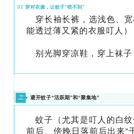
0
2
穿对衣服，让蚊子“咬不到”
穿长袖长裤，选浅色、宽
能透过薄又紧的衣服叮人）
别光脚穿凉鞋，穿上袜子
二
避开蚊子“活跃期”和“聚集地”
蚊子（尤其是叮人的白纹
前后、傍晚日落前后出来“