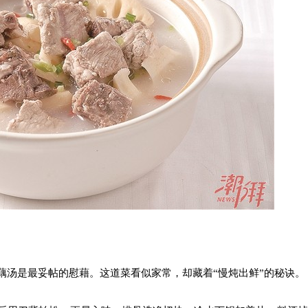
藕汤是最妥帖的慰藉。这道菜看似家常，却藏着“慢炖出鲜”的秘诀。