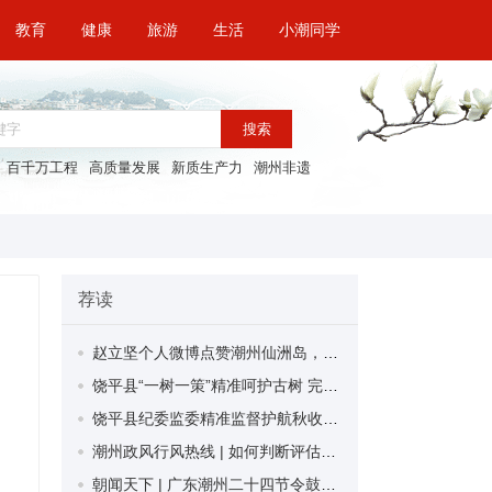
教育
健康
旅游
生活
小潮同学
搜索
百千万工程
高质量发展
新质生产力
潮州非遗
荐读
赵立坚个人微博点赞潮州仙洲岛，静赏此间灵秀
饶平县“一树一策”精准呵护古树 完成14株古树抢救复壮
饶平县纪委监委精准监督护航秋收 守牢农民“钱袋子”
潮州政风行风热线 | 如何判断评估牛肉丸产品的质量？潮州市市场监督管理局为群众解答相关问题
朝闻天下 | 广东潮州二十四节令鼓擂响全运会开幕式