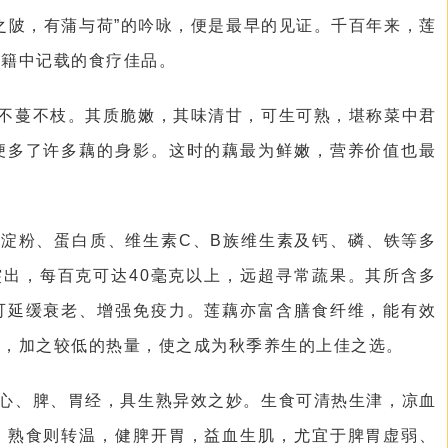
之陂，有蒲与荷”的吟咏，便是最早的见证。千百年来，莲
典籍中记载的食疗佳品。
不蔓不枝。其质脆嫩，其味清甘，可生可熟，堪称菜中君
便多了许多藕的身影。这时的藕最为鲜嫩，营养价值也最
淀粉、蛋白质、维生素C、B族维生素及钙、磷、铁等多
突出，每百克可达40毫克以上，远超寻常蔬果。其所含多
可延缓衰老、增强免疫力。莲藕亦富含膳食纤维，能有效
康，加之较低的热量，使之成为秋季养生的上佳之选。
心、脾、胃经，具生熟异效之妙。生食可清热生津，凉血
；熟食则转温，健脾开胃，益血生肌，尤宜于脾胃虚弱、