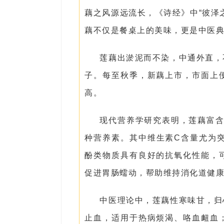
藕之风源远流长，《诗经》中“彼泽
藕不仅是餐桌上的美味，更是中医
莲藕出淤泥而不染，中通外直，
子。每至秋季，新藕上市，市面上
高。
现代营养学研究表明，莲藕富含
种营养素。其中维生素C含量尤为
酚类物质具有良好的抗氧化性能，
促进胃肠蠕动，帮助维持消化道健
中医理论中，莲藕性寒味甘，归
止血，适用于热病烦渴、咯血衄血