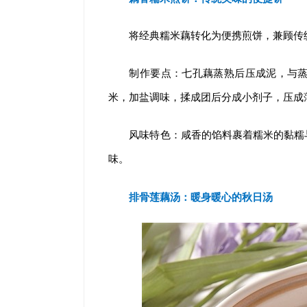
将经典糯米藕转化为便携煎饼，兼顾传
制作要点：七孔藕蒸熟后压成泥，与
米，加盐调味，揉成团后分成小剂子，压成
风味特色：咸香的馅料裹着糯米的黏糯
味。
排骨莲藕汤：
暖身暖心的秋日汤