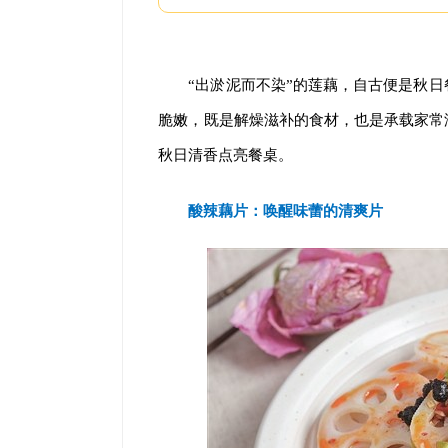
“出淤泥而不染”的莲藕，自古便是秋
脆嫩，既是解燥滋补的食材，也是承载家常
秋日清香点亮餐桌。
酸辣藕片：
唤醒味蕾的清爽片