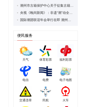
潮州市古籍保护中心关于征集古籍的公告
央视《晚间新闻》：非遗“潮”动全运会 潮州文化圈粉游
国际潮团联谊年会举行在即 潮州喜迎盛会氛围浓厚
便民服务
天气
体育彩票
福利彩票
电信
电费
电子地图
交通违章
民航
火车