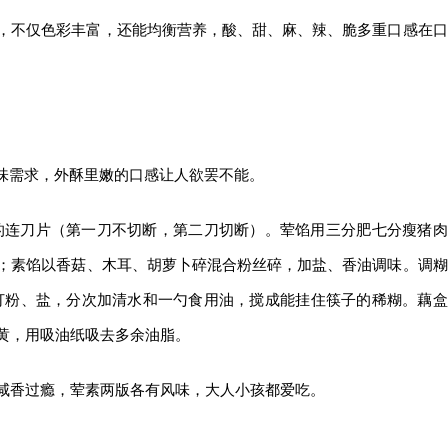
，不仅色彩丰富，还能均衡营养，酸、甜、麻、辣、脆多重口感在口
口味需求，外酥里嫩的口感让人欲罢不能。
厚的连刀片（第一刀不切断，第二刀切断）。荤馅用三分肥七分瘦猪肉
；素馅以香菇、木耳、胡萝卜碎混合粉丝碎，加盐、香油调味。调糊
泡打粉、盐，分次加清水和一勺食用油，搅成能挂住筷子的稀糊。藕盒
黄，用吸油纸吸去多余油脂。
咸香过瘾，荤素两版各有风味，大人小孩都爱吃。