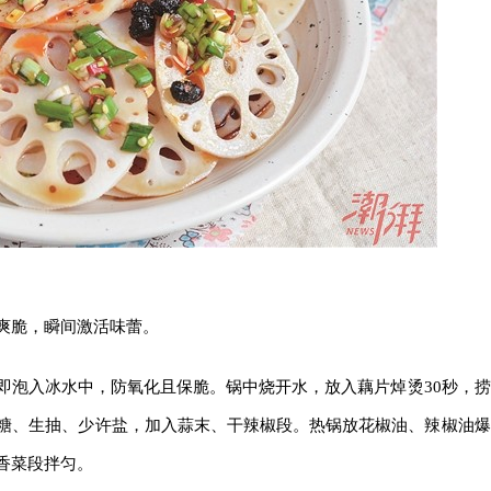
爽脆，瞬间激活味蕾。
即泡入冰水中，防氧化且保脆。锅中烧开水，放入藕片焯烫30秒，捞
糖、生抽、少许盐，加入蒜末、干辣椒段。热锅放花椒油、辣椒油爆
香菜段拌匀。