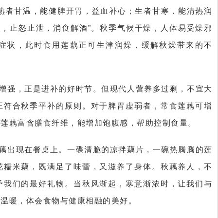
“熟者甘温，能健脾开胃，益血补心；生者甘寒，能清热润
欢，止怒止泄，消食解酒”。秋季气候干燥，人体易受燥邪
症状，此时食用莲藕正可生津润燥，缓解秋燥带来的不
增强，正是进补的好时节。但现代人营养多过剩，不宜大
正符合秋季平补的原则。对于脾胃虚弱者，常食莲藕可增
，莲藕富含膳食纤维，能增加饱腹感，帮助控制食量。
藕出现在餐桌上。一碟清脆的凉拌藕片，一碗热腾腾的莲
花糯米藕，既满足了味蕾，又滋养了身体。秋藕养人，不
予我们的最好礼物。当秋风渐起，寒意渐浓时，让我们与
与温暖，体会食物与健康相融的美好。