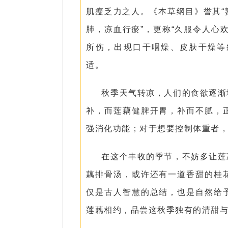
肌瘦乏力之人。《本草纲目》誉其
肺，凉血行瘀”，更称“久服令人心
所伤，出现口干咽燥、皮肤干燥等
适。
秋季天气转凉，人们的食欲逐渐
补，而莲藕健脾开胃，补而不腻，
强消化功能；对于想要控制体重者
在这个丰收的季节，不妨多让莲
藕排骨汤，或许还有一道香甜的桂
仅是古人智慧的总结，也是自然给
莲藕相约，品尝这秋季独有的清甜