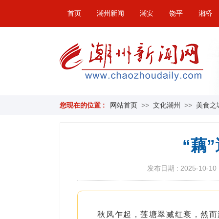
首页
潮州新闻
潮安
饶平
湘桥
您现在的位置 :
网站首页
>>
文化潮州
>>
美食之
“藕
发布日期 : 2025-10-10 
秋风乍起，莲塘翠减红衰，然而