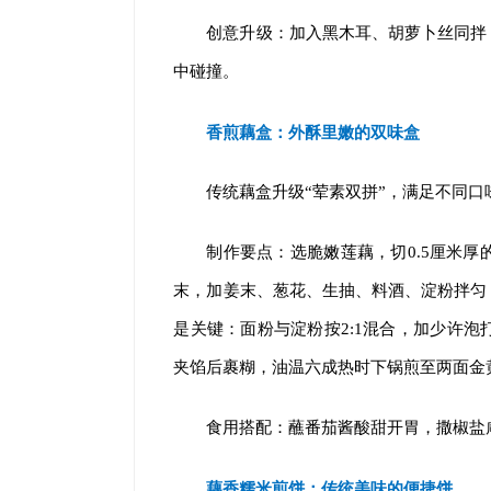
创意升级：加入黑木耳、胡萝卜丝同拌
中碰撞。
香煎藕盒：
外酥里嫩的双味盒
传统藕盒升级“荤素双拼”，满足不同
制作要点：选脆嫩莲藕，切0.5厘米
末，加姜末、葱花、生抽、料酒、淀粉拌匀
是关键：面粉与淀粉按2:1混合，加少许
夹馅后裹糊，油温六成热时下锅煎至两面金
食用搭配：蘸番茄酱酸甜开胃，撒椒盐
藕香糯米煎饼：
传统美味的便捷饼