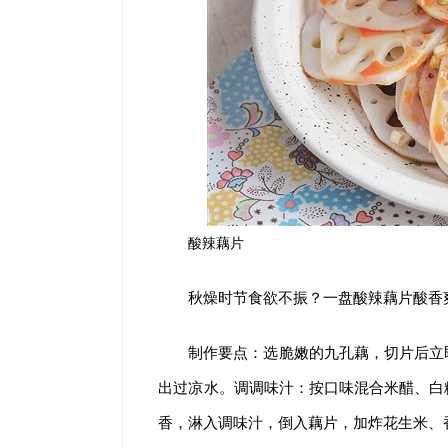
酸辣藕片
秋燥时节食欲不振？一盘酸辣藕片酸香
制作要点：选脆嫩的九孔藕，切片后立
出过凉水。调调味汁：按口味混合米醋、白
香，淋入调味汁，倒入藕片，加炸花生米、