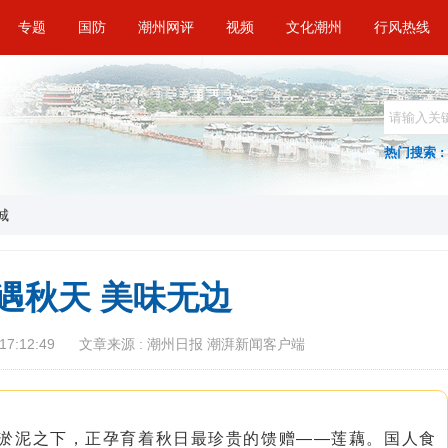
专题
国防
潮州网评
视频
文化潮州
行风热线
热门搜索 :
城
”遇秋天 美味无边
17:12:49
文章来源 : 潮州日报 潮湃新闻客户端
淤泥之下，正孕育着秋日最珍贵的馈赠——莲藕。国人食