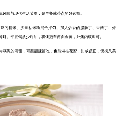
统风味与现代生活节奏，是早餐或茶点的好选择。
蒸熟的糯米、少量粘米粉混合拌匀。加入炒香的腊肠丁、香菇丁、虾
薄饼。平底锅放少许油，将饼煎至两面金黄，外焦内软即可。
与藕泥的清甜，可蘸甜辣酱吃，也能淋桂花蜜，甜咸皆宜，便携又美