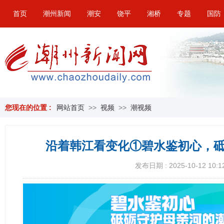
首页
潮州新闻
潮安
饶平
湘桥
专题
国防
您现在的位置 :
网站首页
>>
视频
>>
潮视频
沿着韩江看变化①碧水鉴初心，
发布日期 : 2025-10-12 10:1